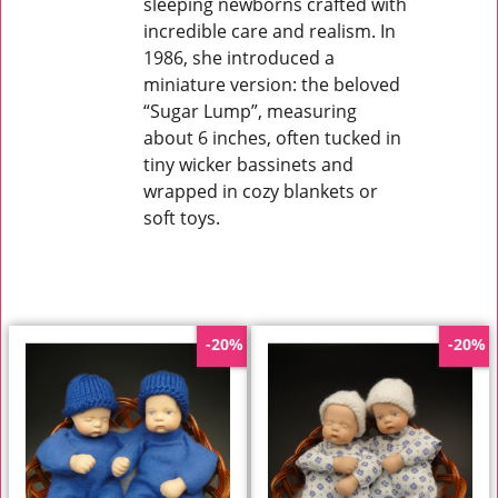
sleeping newborns crafted with
incredible care and realism. In
1986, she introduced a
miniature version: the beloved
“Sugar Lump”, measuring
about 6 inches, often tucked in
tiny wicker bassinets and
wrapped in cozy blankets or
soft toys.
-20%
-20%