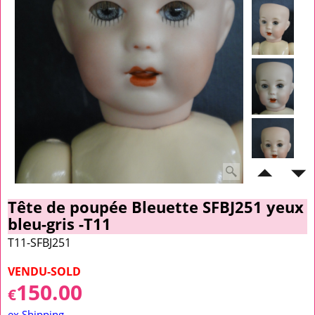
Tête de poupée Bleuette SFBJ251 yeux
bleu-gris -T11
T11-SFBJ251
VENDU-SOLD
150.00
€
ex Shipping