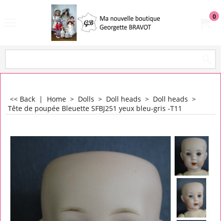
0
<< Back
|
Home
>
Dolls
>
Doll heads
>
Doll heads
>
Tête de poupée Bleuette SFBJ251 yeux bleu-gris -T11